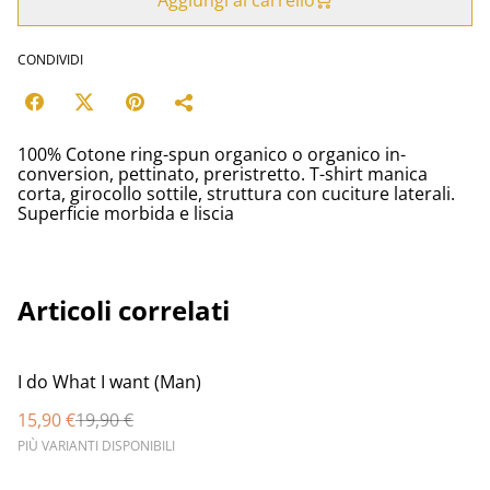
Aggiungi al carrello
CONDIVIDI
100% Cotone ring-spun organico o organico in-
conversion, pettinato, preristretto. T-shirt manica
corta, girocollo sottile, struttura con cuciture laterali.
Superficie morbida e liscia
Articoli correlati
%
I do What I want (Man)
15,90 €
19,90 €
PIÙ VARIANTI DISPONIBILI