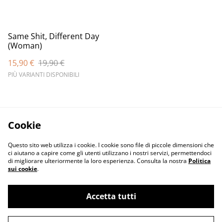
Same Shit, Different Day
(Woman)
15,90 €
19,90 €
PIÙ VARIANTI DISPONIBILI
Cookie
Questo sito web utilizza i cookie. I cookie sono file di piccole dimensioni che
ci aiutano a capire come gli utenti utilizzano i nostri servizi, permettendoci
di migliorare ulteriormente la loro esperienza. Consulta la nostra
Politica
sui cookie
.
Contact Us
Legal Terms
Accetta tutti
Privacy Policy
Cookie Policy